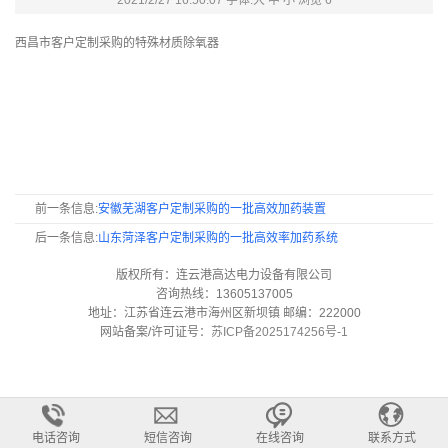
2021/2/27 16:50:07 字体:
大
中
小
浏览
6
西昌市客户定制采购的特殊材质除氧器
前一条信息:
安徽芜湖客户定制采购的一批高效加药装置
后一条信息:
山东菏泽客户定制采购的一批高效率加药系统
版权所有：连云港高达电力设备有限公司
咨询热线：13605137005
地址：江苏省连云港市海州区新坝镇 邮编：222000
网站备案/许可证号：
苏ICP备2025174256号-1
电话咨询
短信咨询
在线咨询
联系方式