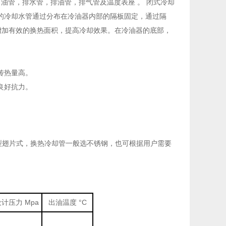
油管，排水管，排油管，排气管及温度表座 。 闭式冷却
的冷却水管通过分布在冷油器内部的隔板固定，通过隔
增加有效的换热面积，提高冷却效果。在冷油器的底部，
传热量高。
良好抗力。
C型翅片式，换热冷却管一般选不锈钢，也可根据用户需要
设计压力
Mpa
出油温度
°
C