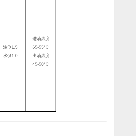
进油温度
油側
1.5
65-55
°
C
水側
1.0
出油温度
45-50
°
C