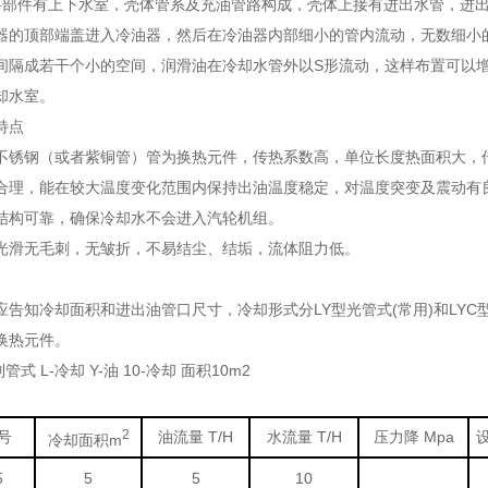
部件有上下水室，壳体管系及充油管路构成，壳体上接有进出水管，进出
器的顶部端盖进入冷油器，然后在冷油器内部细小的管内流动，无数细小
间隔成若干个小的空间，润滑油在冷却水管外以S形流动，这样布置可以
却水室。
特点
锈钢（或者紫铜管）管为换热元件，传热系数高，单位长度热面积大，
理，能在较大温度变化范围内保持出油温度稳定，对温度突变及震动有
构可靠，确保冷却水不会进入汽轮机组。
滑无毛刺，无皱折，不易结尘、结垢，流体阻力低。
应告知冷却面积和进出油管口尺寸，冷却形式分LY型光管式(常用)和LY
换热元件。
-列管式 L-冷却 Y-油 10-冷却 面积10m2
2
号
油流量
T/H
水流量
T/H
压力降
Mpa
冷却面积
m
5
5
5
10