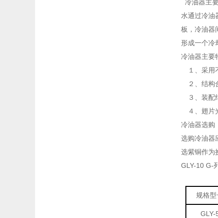
冷油器主要
水通过冷油
板，冷油器
形成一个冷
冷油器主要
１、采用不
２、结构合
３、装配结
４、翅片光
冷油器选购
选购冷油器
选紫铜作为
GLY-10 G
规格型
GLY-