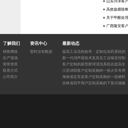
山东菏泽客
高效旋膜除
关于甲醛处
广西隆安客
了解我们
资讯中心
最新动态
销售网络
暂时没有数据
提高工业流程效率：定制化加药系统的
生产现场
最新进展
新一代消声器技术及其在工业噪音控制
荣誉资质
中的应用
客户定制的新型胶球清洗系统在提高生
联系方式
产效率中的作用
江苏沭阳客户定制采购的一批火车专用
公司简介
加热器已发货
海南省定安县客户定制采购的一批燃料
油专用加药系统已发货
吉林省四平用户定制采购的下装式储罐
（汽油处理用）已发货