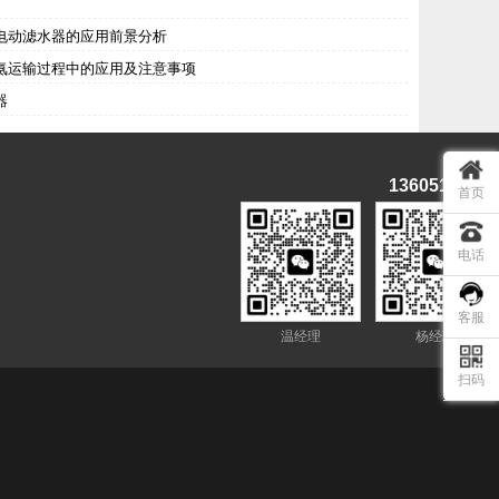
电动滤水器的应用前景分析
氨运输过程中的应用及注意事项
器
服务热线
13605137005
首页
电话
客服
温经理
杨经理
扫码