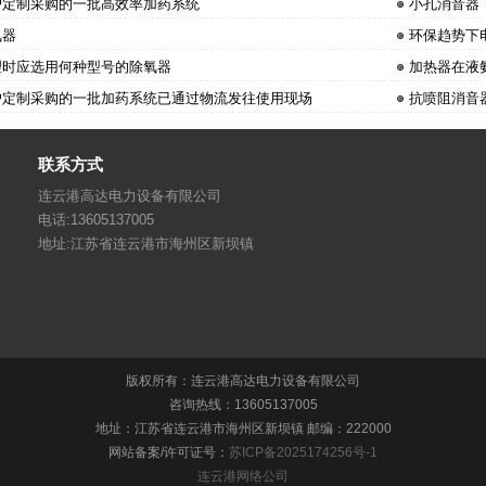
户定制采购的一批高效率加药系统
小孔消音器
氧器
环保趋势下
理时应选用何种型号的除氧器
加热器在液
户定制采购的一批加药系统已通过物流发往使用现场
抗喷阻消音
联系方式
连云港高达电力设备有限公司
电话:13605137005
地址:江苏省连云港市海州区新坝镇
版权所有：连云港高达电力设备有限公司
咨询热线：13605137005
地址：江苏省连云港市海州区新坝镇 邮编：222000
网站备案/许可证号：
苏ICP备2025174256号-1
连云港网络公司